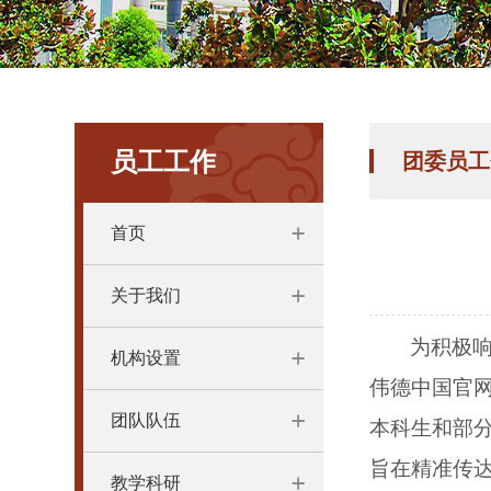
员工工作
团委员工
首页
关于我们
为积极响
机构设置
伟德中国官网
团队队伍
本科生和部
旨在精准传
教学科研