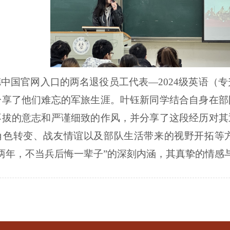
德中国官网入口的两名退役员工代表
—2024级英语（
分享了他们难忘的军旅生涯。叶钰新同学结合自身在部
不拔的意志和严谨细致的作风，并分享了这段经历对其
角色转变、战友情谊以及部队生活带来的视野开拓等
两年，不当兵后悔一辈子”的深刻内涵，其真挚的情感