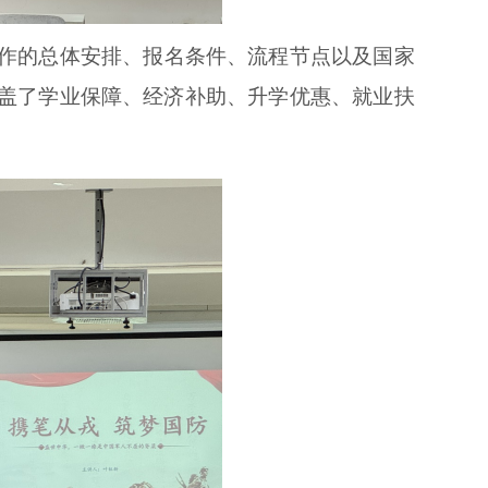
工作的总体安排、报名条件、流程节点以及国家
盖了学业保障、经济补助、升学优惠、就业扶