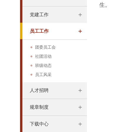
生。
党建工作
员工工作
团委员工会
社团活动
班级动态
员工风采
人才招聘
规章制度
下载中心