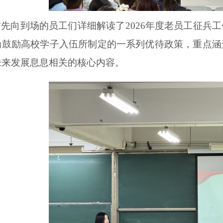
先向到场的员工们详细解读了2026年度老员工征兵
为鼓励高校学子入伍所制定的一系列优待政策，重点涵
未来发展息息相关的核心内容。