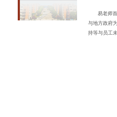
易老师首
与地方政府
持等与员工