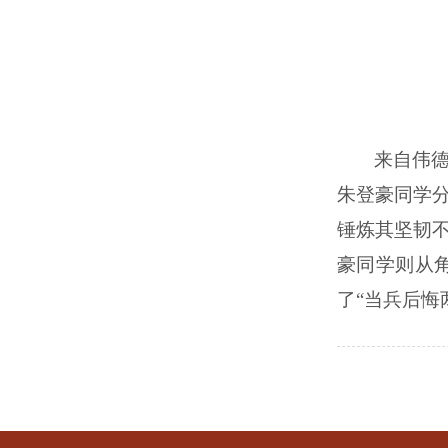
来自伟
朱登豪同学
锤炼其坚韧
豪同学则从
了“当兵后悔