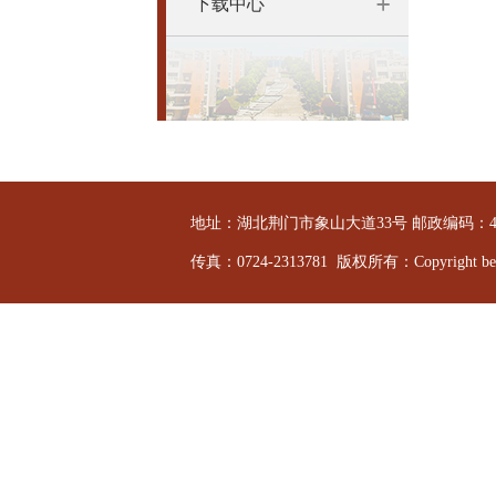
下载中心
地址：湖北荆门市象山大道33号 邮政编码：44800
传真：0724-2313781 版权所有：Copyright bevi