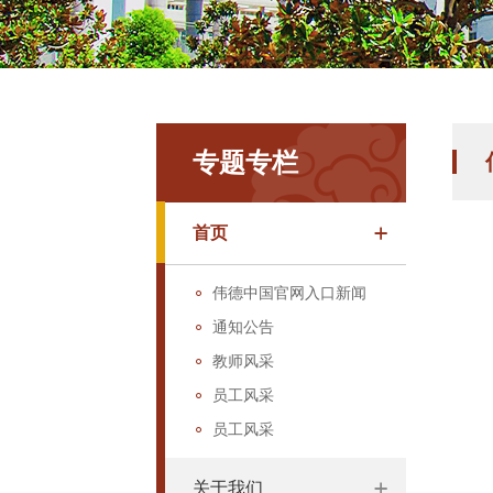
专题专栏
首页
伟德中国官网入口新闻
通知公告
教师风采
员工风采
员工风采
关于我们